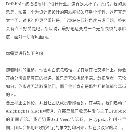
Dribbble 被指控破坏了设计行业。这真是太棒了，真的。我的意
思是，如果一个为设计师设计的网站能够破坏整个学科，这可真是
太牛了，对吧？但更严重的是，当你站在我的角度考虑问题，终究
会有点不好受是吧。所以说，最好迅速变成一个无所畏惧的厚脸
皮，面对一切腥风血雨。
你需要进行如下考虑
随着时间的推移，你会明白该忽略谁，尤其是在社交媒体上。你会
开始分辨谁是真正的批评，谁只是喜欢挑起争端。忽视后者。无论
如何，你永远无法取悦他们，而且他们肯定是那种开趴体都会骂街
的人。
要重视正面评论，并且让团队成员都能看到。在早期，我们启动了
#highlights Slack#频道，在那里我们收集并发布关于Dribbble
的正面评论。我还记得Jeff Veen告诉我，在Typekit的创业早
期，团队会把用户吹彩虹屁的推文打印出来，挂在会议室的墙上。